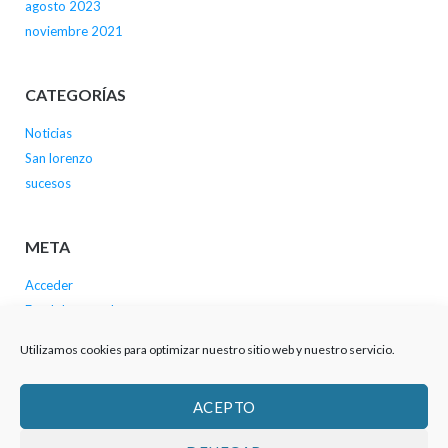
agosto 2023
noviembre 2021
CATEGORÍAS
Noticias
San lorenzo
sucesos
META
Acceder
Feed de entradas
Feed de comentarios
Utilizamos cookies para optimizar nuestro sitio web y nuestro servicio.
WordPress.org
ACEPTO
Probando a ver